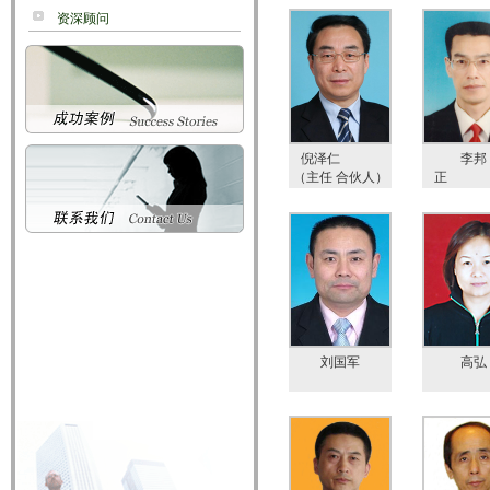
资深顾问
倪泽仁
李邦
（主任 合伙人）
（合伙
刘国军
高弘