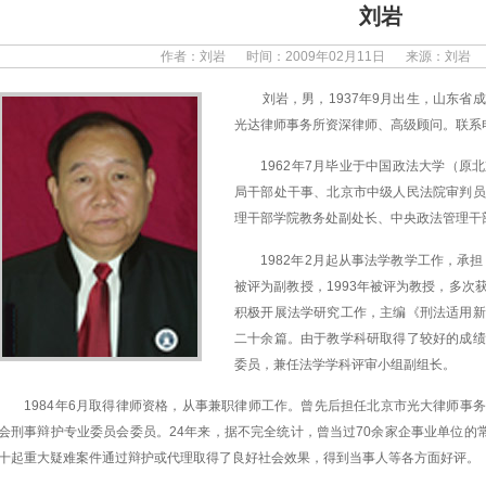
刘岩
作者：
刘岩
时间：
2009年02月11日
来源：
刘岩
刘岩，男，1937年9月出生，山东省成
光达律师事务所资深律师、高级顾问。联系电话：01
1962年7月毕业于中国政法大学（原北
局干部处干事、北京市中级人民法院审判员
理干部学院教务处副处长、中央政法管理干
1982年2月起从事法学教学工作，承担
被评为副教授，1993年被评为教授，多
积极开展法学研究工作，主编《刑法适用新
二十余篇。由于教学科研取得了较好的成绩
委员，兼任法学学科评审小组副组长。
1984年6月取得律师资格，从事兼职律师工作。曾先后担任北京市光大律师事
会刑事辩护专业委员会委员。24年来，据不完全统计，曾当过70余家企事业单位的
十起重大疑难案件通过辩护或代理取得了良好社会效果，得到当事人等各方面好评。